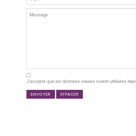
J'accepte que les données saisies soient utilisées da
ENVOYER
EFFACER
Avignon transports
©
2026.
Mentions légales
- Donnée