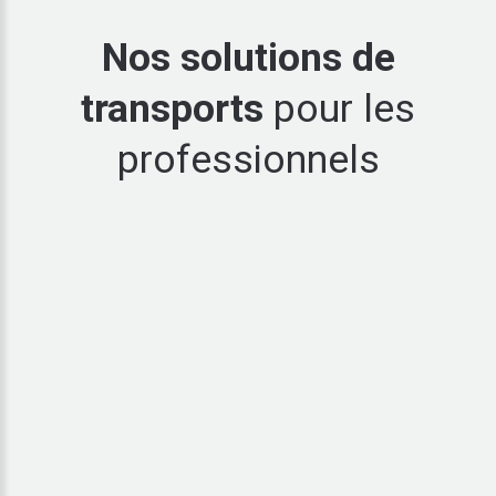
Nos
solutions
de
transports
pour
les
professionnels
Transports
en
tautliner
ou
plateau
Afin de transporter vos marchandises en toute sécurité et à
l’abri des intempéries, nous mettons à disposition des
remorques tautliner chargeables par les côtés, par le toit ou à
quai. Nous avons également des remorques plateau pour
charger des marchandises qui ne sont pas susceptibles de