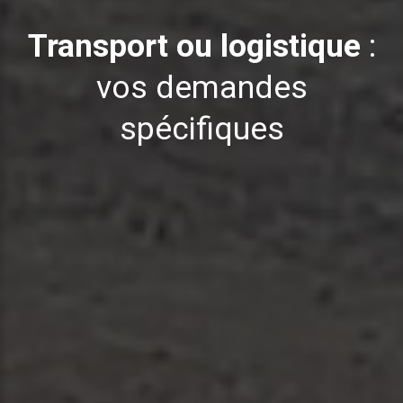
Transport
ou
logistique
:
vos
demandes
spécifiques
QUESTIONS
OU
DEMANDE
DE
DEVIS
LIVRAISON
DE
REPAS
-
POUR
LES