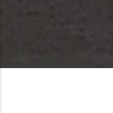
PERSONNES
AGÉES
À
DOMICILE